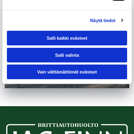
Näytä tiedot
Salli kaikki evästeet
Salli valinta
Vain välttämättömät evästeet