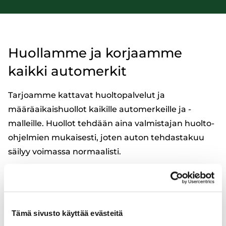
Huollamme ja korjaamme
kaikki automerkit
Tarjoamme kattavat huoltopalvelut ja
määräaikaishuollot kaikille automerkeille ja -
malleille. Huollot tehdään aina valmistajan huolto-
ohjelmien mukaisesti, joten auton tehdastakuu
säilyy voimassa normaalisti.
Monimerkkihuolloista vastaa tytäryhtiömme
Autotrio Oy, joka toimii samalla piha-alueella
kanssamme. Lue lisää ja varaa aika autollesi
Tämä sivusto käyttää evästeitä
Autotrion sivuilta.