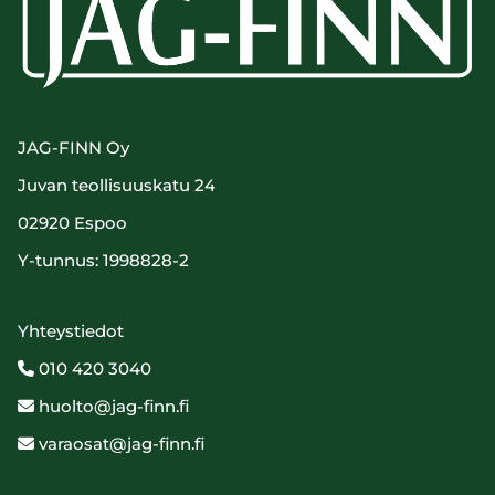
JAG-FINN Oy
Juvan teollisuuskatu 24
02920 Espoo
Y-tunnus: 1998828-2
Yhteystiedot
010 420 3040

huolto@jag-finn.fi

varaosat@jag-finn.fi
