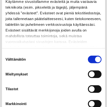
Käytämme sivustollamme evästeitä ja muita vastaavia
tekniikoita (esim. pikseleitä ja tägejä), jäljempänä
Autotrio Oy
yhdessä ”evästeet”. Evästeet ovat pieniä tekstitiedostoja,
joita tallennetaan päätelaitteeseesi, kuten tietokoneeseen,
Juvan Teollisuuskatu 26, 02920 Espoo
tablettiin tai puhelimeen verkkosivustoja käyttäessäsi.
Puh.
030 636 4070
Evästeet sisältävät merkkijonoja joiden avulla on
korjaamo@autotrio.fi
mahdollista toteuttaa toimintoja, sekä muistaa
vuorovaikutustasi sivustojen kanssa. Evästeiden
Aukioloajat
tarkoituksena ei ole vahingoittaa päätelaitettasi, eivätkä
ne lue muita tietoja laitteesi kiintolevyltä tai levitä
Suostumuksen
Maanantai - perjantai klo 8 - 17
viruksia. Evästeisiin voidaan tallentaa tietoja verkossa
Välttämätön
valinta
toimivan palvelun käytön tai sivustolla vierailun aikana ja
myös näiden välillä.
Mieltymykset
AUTOTRION SIVUILLE
Tilastot
Markkinointi