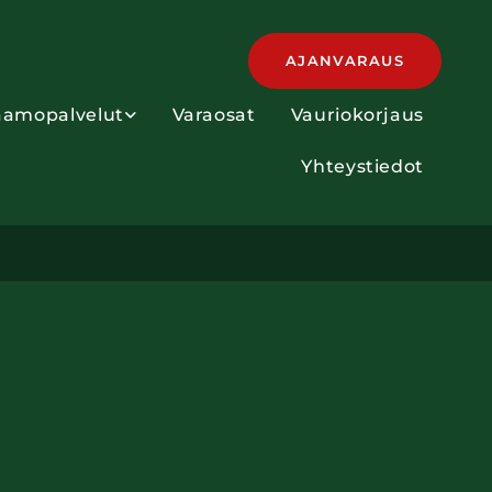
AJANVARAUS
aamopalvelut
Varaosat
Vauriokorjaus
Yhteystiedot