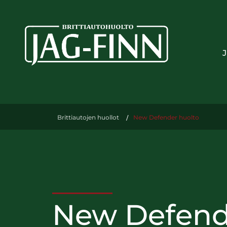
Brittiautojen huollot
/
New Defender huolto
New Defend