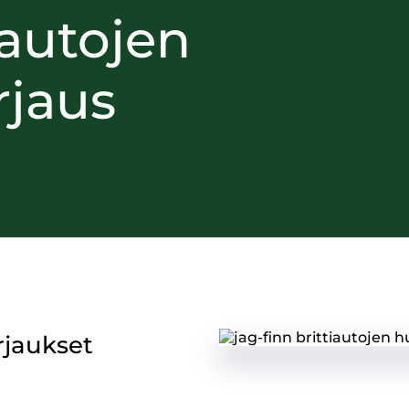
autojen
rjaus
rjaukset