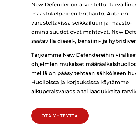
New Defender on arvostettu, turvallinen
maastokelpoinen brittiauto. Auto on
varusteltavissa seikkailuun ja maasto-
ominaisuudet ovat mahtavat. New Def
saatavilla diesel-, bensiini- ja hybridive
Tarjoamme New Defendereihin virallise
ohjelmien mukaiset määräaikaishuollot j
meillä on pääsy tehtaan sähköiseen huo
Huolloissa ja korjauksissa käytämme
alkuperäisvaraosia tai laadukkaita tarvi
OTA YHTEYTTÄ