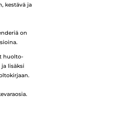
, kestävä ja
enderiä on
rsioina.
t huolto-
a lisäksi
ltokirjaan.
kevaraosia.