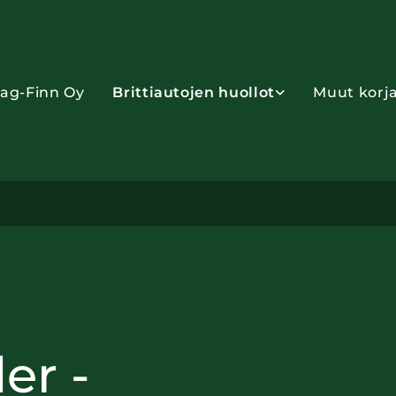
Jag-Finn Oy
Brittiautojen huollot
Muut korj
er -